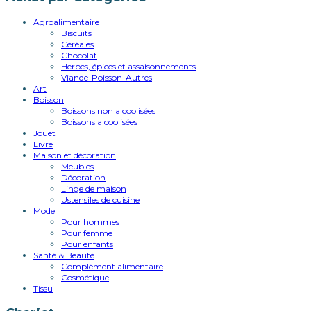
Agroalimentaire
Biscuits
Céréales
Chocolat
Herbes, épices et assaisonnements
Viande-Poisson-Autres
Art
Boisson
Boissons non alcoolisées
Boissons alcoolisées
Jouet
Livre
Maison et décoration
Meubles
Décoration
Linge de maison
Ustensiles de cuisine
Mode
Pour hommes
Pour femme
Pour enfants
Santé & Beauté
Complément alimentaire
Cosmétique
Tissu