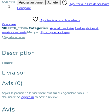
quantité
Quantité
Ajouter au panier
Acheter
Ajouter à la liste de souhaits
de
Compare
Gingembre
moulu
Ajouter à la liste de souhaits
Compare
SKU:
ETP_EN3PA
Catégories :
Agroalimentaire
,
Herbes, épices et
assaisonnements
Marque :
Pyramyde boutique
Signaler un abus
Description
Poudre
Livraison
Avis (0)
Soyez le premier à laisser votre avis sur “Gingembre moulu”
You must be
logged in
to post a review.
Avis