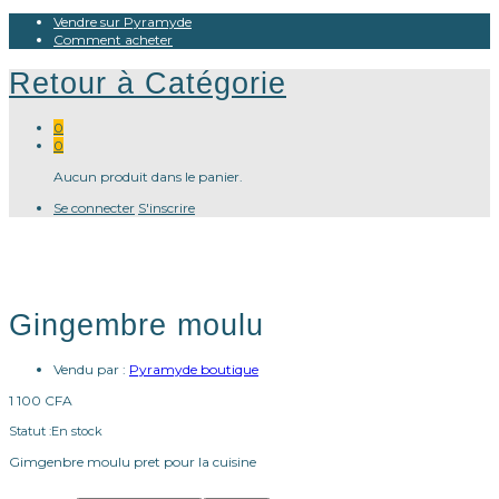
Vendre sur Pyramyde
Comment acheter
Retour à
Catégorie
0
0
Aucun produit dans le panier.
Se connecter
S'inscrire
Gingembre moulu
Vendu par :
Pyramyde boutique
1 100
CFA
Statut :
En stock
Gimgenbre moulu pret pour la cuisine