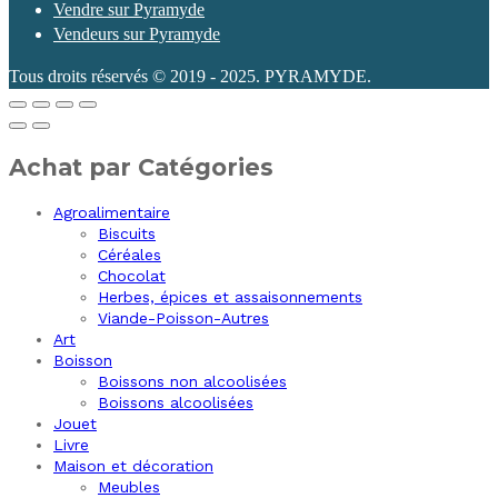
Vendre sur Pyramyde
Vendeurs sur Pyramyde
Tous droits réservés © 2019 - 2025. PYRAMYDE.
Achat par Catégories
Agroalimentaire
Biscuits
Céréales
Chocolat
Herbes, épices et assaisonnements
Viande-Poisson-Autres
Art
Boisson
Boissons non alcoolisées
Boissons alcoolisées
Jouet
Livre
Maison et décoration
Meubles