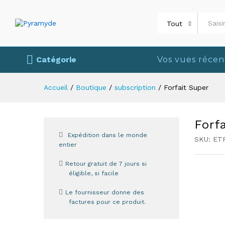
Livraison
Avis (0)
Plus de produits
Tout
Catégorie
Vos vues récen
Accueil
/
Boutique
/
subscription
/
Forfait Super
Forf
Expédition dans le monde
SKU:
ET
entier
Retour gratuit de 7 jours si
éligible, si facile
Le fournisseur donne des
factures pour ce produit.