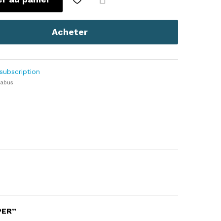
Com
pare
Acheter
subscription
 abus
PER”