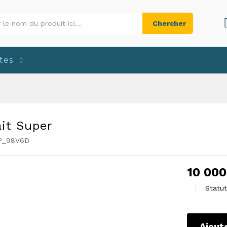
Chercher
tes
ait Super
P_98V6D
10 00
Statut
Ajout