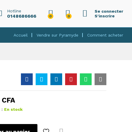
10 000
CFA
Ajouter au panier
Hotline
Se connecter
0148686666
S'inscrire
0
0
Accueil
Vendre sur Pyramyde
Comment acheter
0
CFA
 :
En stock
er au panier