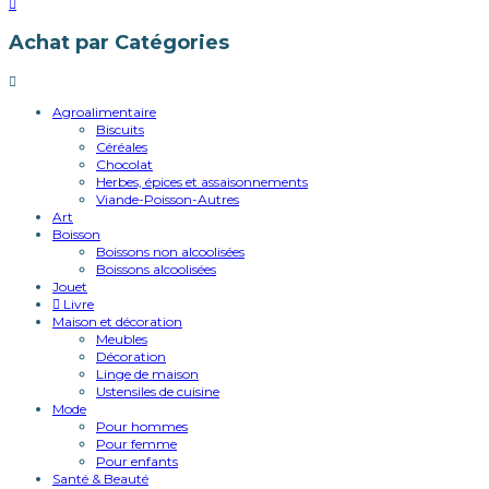
Achat par Catégories
Agroalimentaire
Biscuits
Céréales
Chocolat
Herbes, épices et assaisonnements
Viande-Poisson-Autres
Art
Boisson
Boissons non alcoolisées
Boissons alcoolisées
Jouet
Livre
Maison et décoration
Meubles
Décoration
Linge de maison
Ustensiles de cuisine
Mode
Pour hommes
Pour femme
Pour enfants
Santé & Beauté