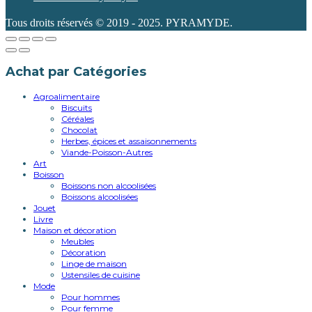
Tous droits réservés © 2019 - 2025. PYRAMYDE.
Achat par Catégories
Agroalimentaire
Biscuits
Céréales
Chocolat
Herbes, épices et assaisonnements
Viande-Poisson-Autres
Art
Boisson
Boissons non alcoolisées
Boissons alcoolisées
Jouet
Livre
Maison et décoration
Meubles
Décoration
Linge de maison
Ustensiles de cuisine
Mode
Pour hommes
Pour femme