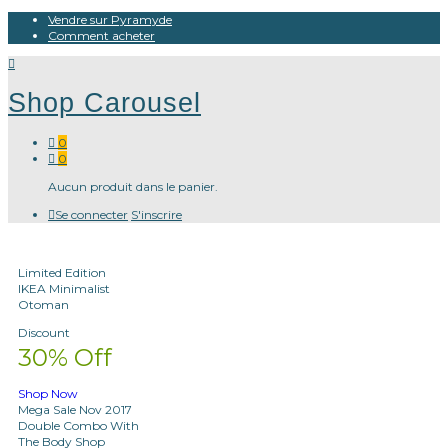
Vendre sur Pyramyde
Comment acheter
Shop Carousel
0
0
Aucun produit dans le panier.
Se connecter
S'inscrire
Limited Edition
IKEA Minimalist
Otoman
Discount
30% Off
Shop Now
Mega Sale Nov 2017
Double Combo With
The Body Shop