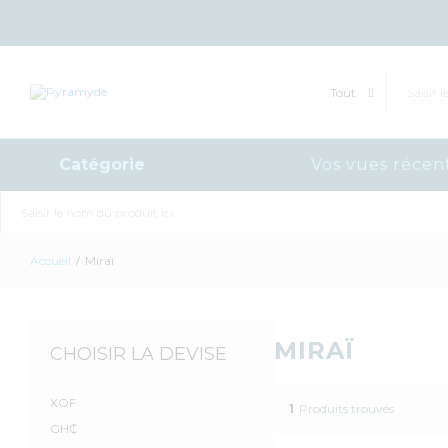
Tout
Catégorie
Vos vues récen
Tout
Accueil
/
Miraï
MIRAÏ
CHOISIR LA DEVISE
XOF
1
Produits trouvés
GH₵