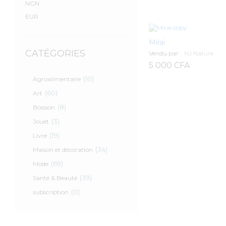
NGN
EUR
Miraï
CATÉGORIES
Vendu par :
NJ Nature
5 000
CFA
(10)
Agroalimentaire
5 000
CFA
(60)
Art
(8)
Boisson
(3)
Jouet
(19)
Livre
(34)
Maison et décoration
(69)
Mode
(39)
Santé & Beauté
(0)
subscription