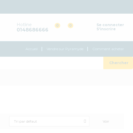
Hotline
Se connecter
0
0
S'inscrire
0148686666
Accueil
Vendre sur Pyramyde
Comment acheter
Chercher
Voir
Tri par défaut