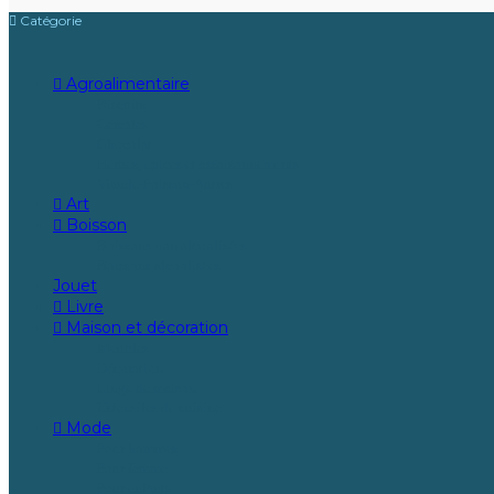
Catégorie
Agroalimentaire
Biscuits
Céréales
Chocolat
Herbes, épices et assaisonnements
Viande-Poisson-Autres
Art
Boisson
Boissons non alcoolisées
Boissons alcoolisées
Jouet
Livre
Maison et décoration
Meubles
Décoration
Linge de maison
Ustensiles de cuisine
Mode
Pour hommes
Pour femme
Pour enfants