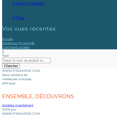
Santé & Beauté
Complément alimentaire
Cosmétique
Tissu
Vos vues récentes
Accueil
Vendre sur Pyramyde
Comment acheter
Tout
Chercher
WWW.PYRAMYDE.COM
Nous vendons les
meilleures marques
d'Afrique
ENSEMBLE, DÉCOUVRONS
Achetez maintenant
100% pur
WWW.PYRAMYDE.COM