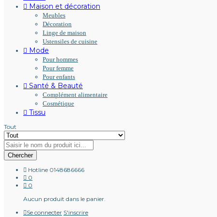
Maison et décoration
Meubles
Décoration
Linge de maison
Ustensiles de cuisine
Mode
Pour hommes
Pour femme
Pour enfants
Santé & Beauté
Complément alimentaire
Cosmétique
Tissu
Tout
Chercher
Hotline
0148686666
0
0
Aucun produit dans le panier.
Se connecter
S'inscrire