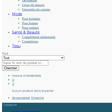
Décoration
Linge de maison
Ustensiles de cuisine
Mode
Pour hommes
Pour femme
Pour enfants
Santé & Beauté
Complément alimentaire
Cosmétique
Tissu
Tout
Chercher
Hotline
0148686666
0
0
Aucun produit dans le panier.
Se connecter
S'inscrire
Catégorie
Agroalimentaire