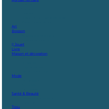
Biscuits
Céréales
Chocolat
Herbes, épices et assaisonnements
Viande-Poisson-Autres
Art
Boisson
Boissons non alcoolisées
Boissons alcoolisées
Jouet
Livre
Maison et décoration
Meubles
Décoration
Linge de maison
Ustensiles de cuisine
Mode
Pour hommes
Pour femme
Pour enfants
Santé & Beauté
Complément alimentaire
Cosmétique
Tissu