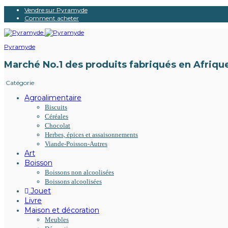
Vendre sur Pyramyde
Comment acheter
Pyramyde
Marché No.1 des produits fabriqués en Afriqu
Catégorie
Agroalimentaire
Biscuits
Céréales
Chocolat
Herbes, épices et assaisonnements
Viande-Poisson-Autres
Art
Boisson
Boissons non alcoolisées
Boissons alcoolisées
Jouet
Livre
Maison et décoration
Meubles