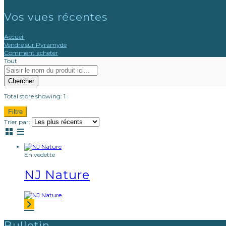
Vos vues récentes
Accueil
Vendre sur Pyramyde
Comment acheter
Tout
Chercher
Total store showing: 1
Filtre
Trier par:
En vedette
NJ Nature
Bulletin