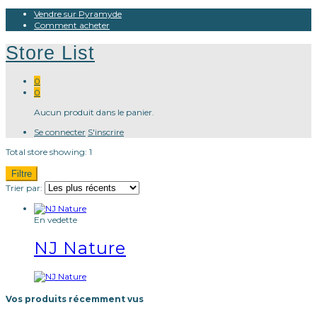
Vendre sur Pyramyde
Comment acheter
Store List
0
0
Aucun produit dans le panier.
Se connecter
S'inscrire
Total store showing: 1
Filtre
Trier par:
En vedette
NJ Nature
Vos produits récemment vus