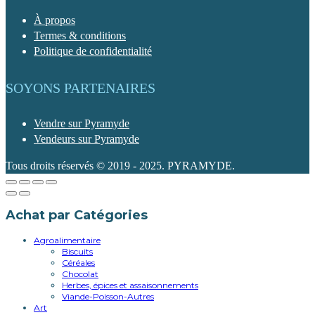
À propos
Termes & conditions
Politique de confidentialité
SOYONS PARTENAIRES
Vendre sur Pyramyde
Vendeurs sur Pyramyde
Tous droits réservés © 2019 - 2025. PYRAMYDE.
Achat par Catégories
Agroalimentaire
Biscuits
Céréales
Chocolat
Herbes, épices et assaisonnements
Viande-Poisson-Autres
Art