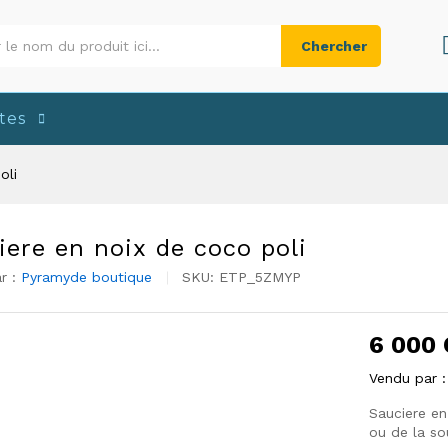
Chercher
tes
oli
iere en noix de coco poli
r :
Pyramyde boutique
SKU:
ETP_5ZMYP
6 000
Vendu par 
Sauciere en
ou de la so