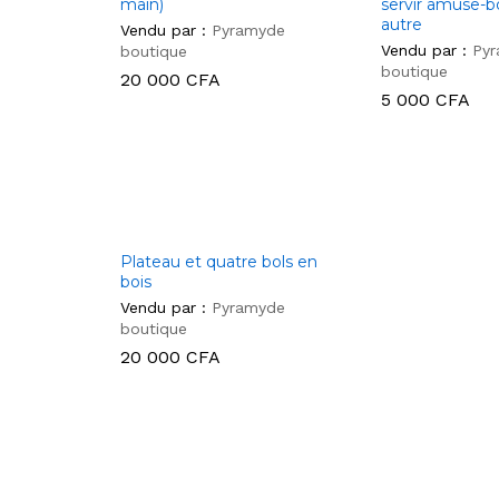
main)
servir amuse-
autre
Vendu par :
Pyramyde
Vendu par :
Py
boutique
boutique
20 000
CFA
5 000
CFA
20 000
CFA
5 000
CFA
Plateau et quatre bols en
bois
Vendu par :
Pyramyde
boutique
20 000
CFA
20 000
CFA