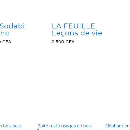
 Sodabi
LA FEUILLE
anc
Leçons de vie
0
CFA
2 500
CFA
0
CFA
2 500
CFA
n bois pour
Boite multi-usages en bois
Eléphant en