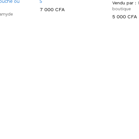
bouche ou
5
Vendu par :
boutique
7 000
CFA
ramyde
5 000
CFA
7 000
CFA
5 000
CFA