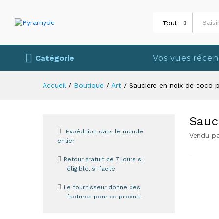
Sauciere en noix de coco poli
Tout
Livraison
Avis (0)
Plus de produits
Catégorie
Vos vues récen
Accueil
/
Boutique
/
Art
/
Sauciere en noix de coco p
Sauc
Expédition dans le monde
Vendu pa
entier
Retour gratuit de 7 jours si
éligible, si facile
Le fournisseur donne des
factures pour ce produit.