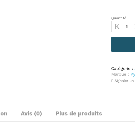
Quantité
quantité
de
Sauciere
en
noix
de
coco
poli
Catégorie :
Marque :
P
Signaler un
son
Avis (0)
Plus de produits