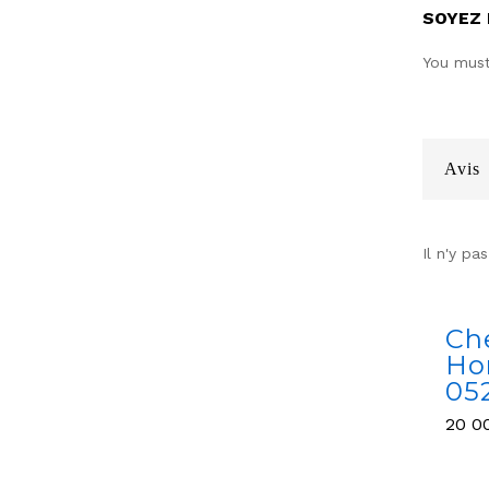
SOYEZ 
You mus
Avis
Il n'y pa
Ch
Ho
05
20 0
20 0