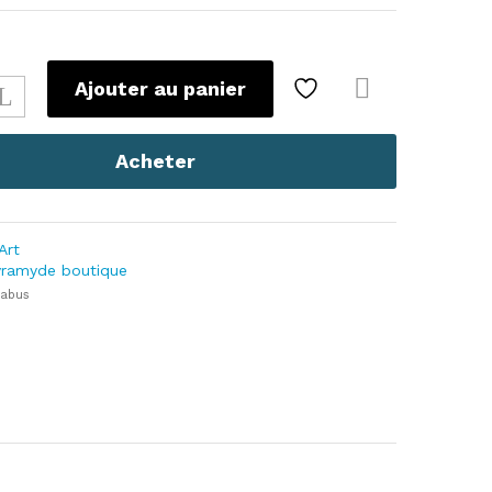
Ajouter au panier
Com
pare
Acheter
Art
yramyde boutique
 abus