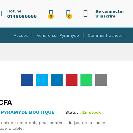
6 000
CFA
Ajouter au panier
Hotline
Se connecter
0148686666
S'inscrire
0
0
Accueil
Vendre sur Pyramyde
Comment acheter
CFA
PYRAMYDE BOUTIQUE
Statut :
En stock
:
 noix de coco poli, peut contenir du jus, de la sauce
upe à table.