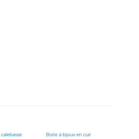
12 000
CFA
 calebasse
Boite à bijoux en cuir