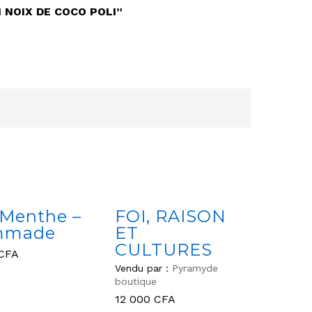
 NOIX DE COCO POLI”
iMenthe –
FOI, RAISON
mmade
ET
CULTURES
CFA
Vendu par :
Pyramyde
CFA
boutique
12 000
CFA