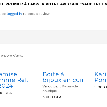
LE PREMIER À LAISSER VOTRE AVIS SUR “SAUCIERE EN
t be
logged in
to post a review.
s encore d'avis.
emise
Boite à
Kar
mme Réf.
bijoux en cuir
Po
2024
Vendu par :
Pyramyde
3 000
boutique
00
CFA
3 000
6 000
CFA
00
CFA
6 000
CFA