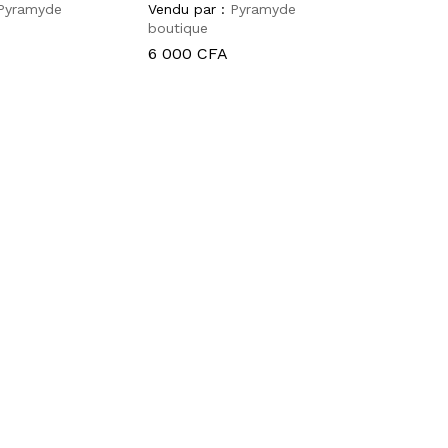
Pyramyde
Vendu par :
Pyramyde
boutique
6 000
CFA
6 000
CFA