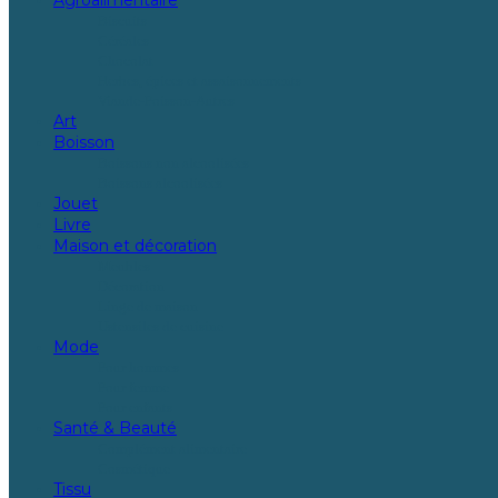
Biscuits
Céréales
Chocolat
Herbes, épices et assaisonnements
Viande-Poisson-Autres
Art
Boisson
Boissons non alcoolisées
Boissons alcoolisées
Jouet
Livre
Maison et décoration
Meubles
Décoration
Linge de maison
Ustensiles de cuisine
Mode
Pour hommes
Pour femme
Pour enfants
Santé & Beauté
Complément alimentaire
Cosmétique
Tissu