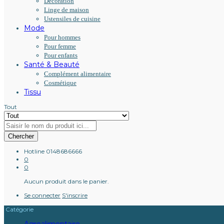
Décoration
Linge de maison
Ustensiles de cuisine
Mode
Pour hommes
Pour femme
Pour enfants
Santé & Beauté
Complément alimentaire
Cosmétique
Tissu
Tout
Chercher
Hotline
0148686666
0
0
Aucun produit dans le panier.
Se connecter
S'inscrire
Catégorie
Agroalimentaire