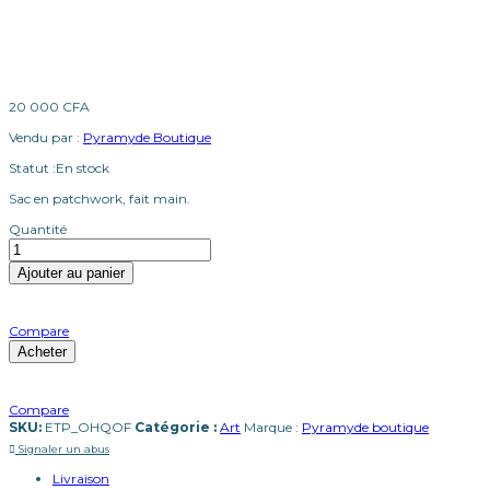
20 000
CFA
Vendu par :
Pyramyde Boutique
Statut :
En stock
Sac en patchwork, fait main.
quantité
Quantité
de
Sac
Ajouter au panier
en
patchwork
(fait
Compare
main)
Acheter
Compare
SKU:
ETP_OHQOF
Catégorie :
Art
Marque :
Pyramyde boutique
Signaler un abus
Livraison