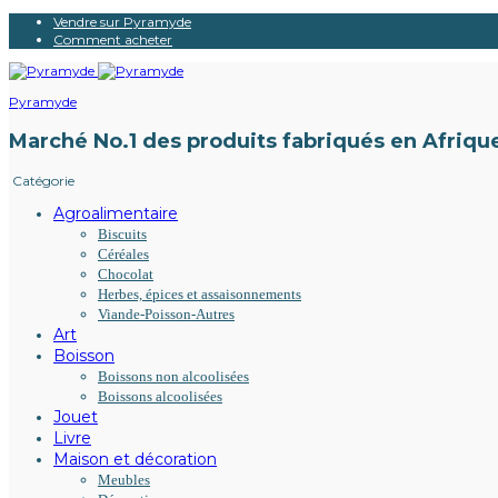
Vendre sur Pyramyde
Comment acheter
Pyramyde
Marché No.1 des produits fabriqués en Afriqu
Catégorie
Agroalimentaire
Biscuits
Céréales
Chocolat
Herbes, épices et assaisonnements
Viande-Poisson-Autres
Art
Boisson
Boissons non alcoolisées
Boissons alcoolisées
Jouet
Livre
Maison et décoration
Meubles