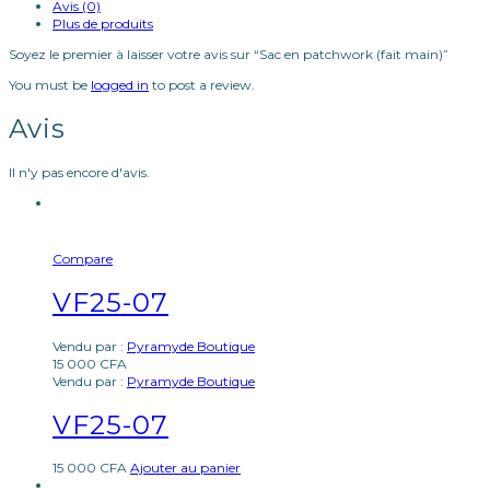
Avis (0)
Plus de produits
Soyez le premier à laisser votre avis sur “Sac en patchwork (fait main)”
You must be
logged in
to post a review.
Avis
Il n'y pas encore d'avis.
Compare
VF25-07
Vendu par :
Pyramyde Boutique
15 000
CFA
Vendu par :
Pyramyde Boutique
VF25-07
15 000
CFA
Ajouter au panier