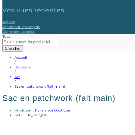
Vos vues récentes
Accueil
Vendre sur Pyramyde
Comment acheter
Tout
Chercher
Accueil
/
Boutique
/
Art
/
Sac en patchwork (fait main)
Sac en patchwork (fait main)
Vendu par :
Pyramyde boutique
SKU:
ETP_OHQOF