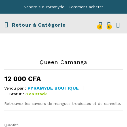
Vendre sur Pyramyde
Comment acheter
Retour à
Catégorie
0
0
Queen Camanga
12 000
CFA
PYRAMYDE BOUTIQUE
Vendu par :
Statut :
3 en stock
Retrouvez les saveurs de mangues tropicales et de cannelle.
Quantité
quantité