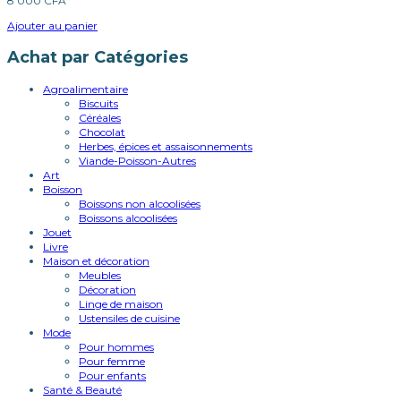
8 000
CFA
Ajouter au panier
Achat par Catégories
Agroalimentaire
Biscuits
Céréales
Chocolat
Herbes, épices et assaisonnements
Viande-Poisson-Autres
Art
Boisson
Boissons non alcoolisées
Boissons alcoolisées
Jouet
Livre
Maison et décoration
Meubles
Décoration
Linge de maison
Ustensiles de cuisine
Mode
Pour hommes
Pour femme
Pour enfants
Santé & Beauté