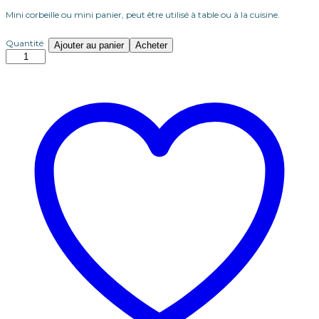
Mini corbeille ou mini panier, peut être utilisé à table ou à la cuisine.
quantité
Quantité
Ajouter au panier
Acheter
de
Mini
corbeille
en
noix
de
coco
poli