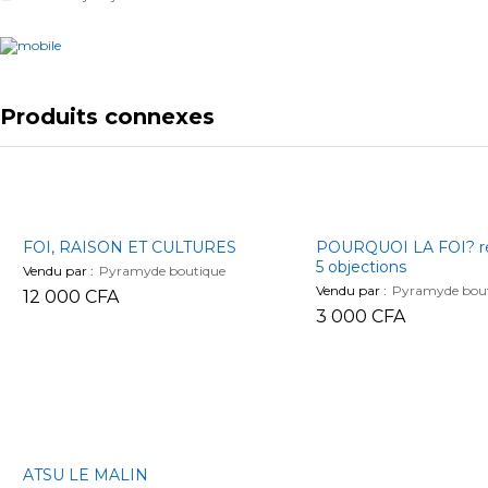
Produits connexes
FOI, RAISON ET CULTURES
POURQUOI LA FOI? r
5 objections
Vendu par :
Pyramyde boutique
Vendu par :
Pyramyde bou
12 000
CFA
3 000
CFA
12 000
CFA
3 000
CFA
ATSU LE MALIN