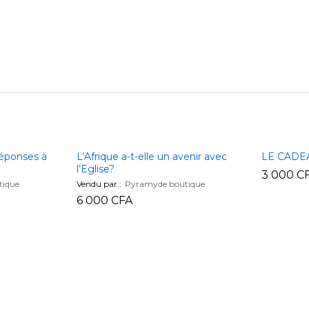
éponses à
L’Afrique a-t-elle un avenir avec
LE CADE
l’Eglise?
3 000
C
tique
Vendu par :
Pyramyde boutique
3 000
C
6 000
CFA
6 000
CFA