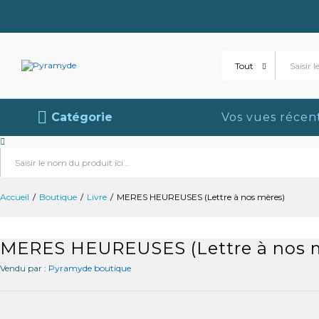
MERES HEUREUSES (Lettre à nos mè
Livraison
Avis (0)
Plus de produits
Tout
Catégorie
Vos vues récen
Tout
Accueil
/
Boutique
/
Livre
/
MERES HEUREUSES (Lettre à nos mères)
MERES HEUREUSES (Lettre à nos 
Vendu par :
Pyramyde boutique