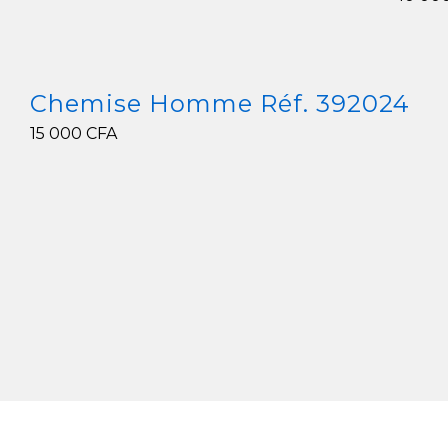
6 000
CFA
10 00
Chemise Homme Réf. 392024
15 000
CFA
15 000
CFA