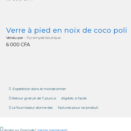
1
10 000
CFA
Verre à pied en noix de coco poli
Vendu par :
Pyramyde boutique
6 000
CFA
6 000
CFA
Expédition dans le monde entier
Retour gratuit de 7 jours si éligible, si facile
Le fournisseur donne des factures pour ce produit.
Vendre sur Pyramyde?
Inscrire maintenant!