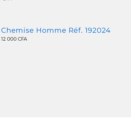
0
CFA
Chemise Homme Réf. 192024
12 000
CFA
12 000
CFA