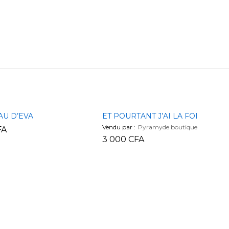
AU D’EVA
ET POURTANT J’AI LA FOI
Vendu par :
Pyramyde boutique
FA
3 000
CFA
FA
3 000
CFA