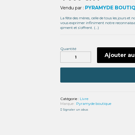
PYRAMYDE BOUTI
Vendu par :
La fête des mères, celle de tous les jours et 
vous exprimer infiniment notre reconnaissance
qiment et s’offrent. (…)
Quantité
quantité
de
Ajouter au
MERES
HEUREUSES
(Lettre
à
nos
mères)
Catégorie :
Livre
Marque :
Pyramyde boutique
Signaler un abus