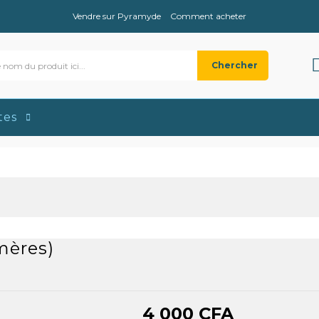
res)
Vendre sur Pyramyde
Comment acheter
Chercher
tes
mères)
4 000
CFA