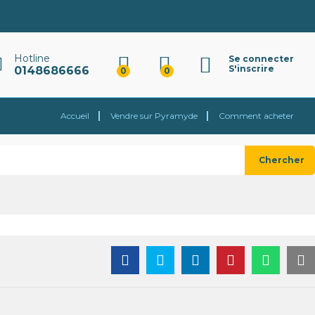
4 000
CFA
Ajouter au panier
Hotline
Se connecter
S'inscrire
0148686666
0
0
Accueil
Vendre sur Pyramyde
Comment acheter
Chercher