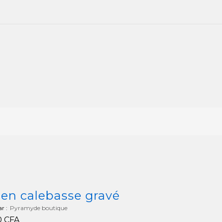
 en calebasse gravé
r :
Pyramyde boutique
0
CFA