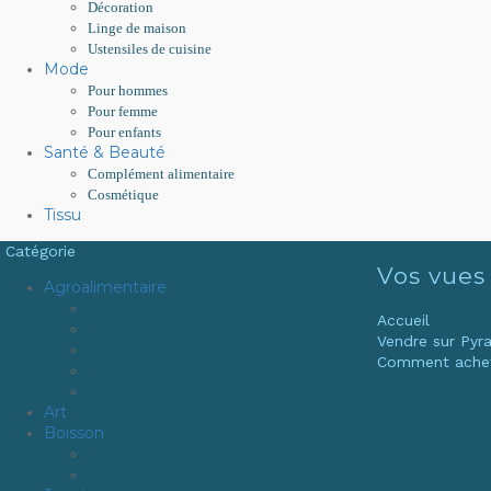
Décoration
Linge de maison
Ustensiles de cuisine
Mode
Pour hommes
Pour femme
Pour enfants
Santé & Beauté
Complément alimentaire
Cosmétique
Tissu
Catégorie
Vos vues
Agroalimentaire
Biscuits
Accueil
Céréales
Vendre sur Py
Chocolat
Comment ache
Herbes, épices et assaisonnements
Viande-Poisson-Autres
Art
Boisson
Boissons non alcoolisées
Boissons alcoolisées