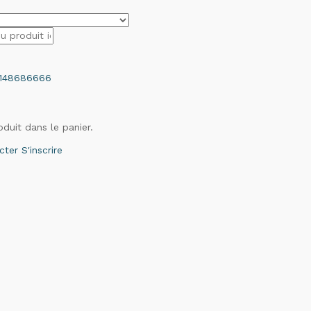
148686666
duit dans le panier.
cter
S'inscrire