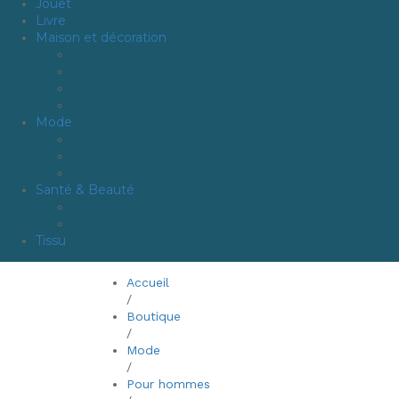
Jouet
Livre
Maison et décoration
Meubles
Décoration
Linge de maison
Ustensiles de cuisine
Mode
Pour hommes
Pour femme
Pour enfants
Santé & Beauté
Complément alimentaire
Cosmétique
Tissu
Accueil
/
Boutique
/
Mode
/
Pour hommes