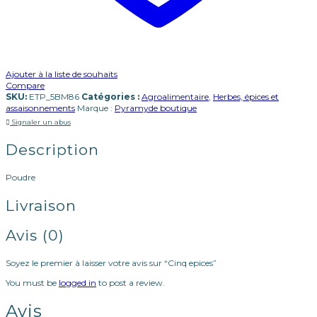
Ajouter à la liste de souhaits
Compare
SKU:
ETP_5BM86
Catégories :
Agroalimentaire
,
Herbes, épices et
assaisonnements
Marque :
Pyramyde boutique
Signaler un abus
Description
Poudre
Livraison
Avis (0)
Soyez le premier à laisser votre avis sur “Cinq epices”
You must be
logged in
to post a review.
Avis