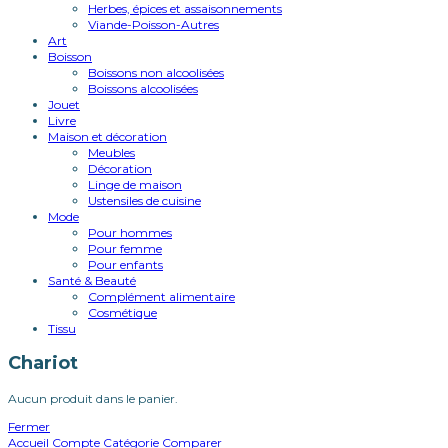
Herbes, épices et assaisonnements
Viande-Poisson-Autres
Art
Boisson
Boissons non alcoolisées
Boissons alcoolisées
Jouet
Livre
Maison et décoration
Meubles
Décoration
Linge de maison
Ustensiles de cuisine
Mode
Pour hommes
Pour femme
Pour enfants
Santé & Beauté
Complément alimentaire
Cosmétique
Tissu
Chariot
Aucun produit dans le panier.
Fermer
Accueil
Compte
Catégorie
Comparer