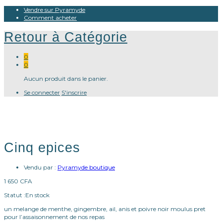
Vendre sur Pyramyde
Comment acheter
Retour à
Catégorie
0
0
Aucun produit dans le panier.
Se connecter
S'inscrire
Cinq epices
Vendu par :
Pyramyde boutique
1 650
CFA
Statut :
En stock
un melange de menthe, gingembre, ail, anis et poivre noir moulus pret
pour l’assaisonnement de nos repas