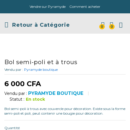
Vendre sur Pyramyde
Comment acheter
Retour à
Catégorie
0
0
Bol semi-poli et à trous
Vendu par :
Pyramyde boutique
6 000
CFA
PYRAMYDE BOUTIQUE
Vendu par :
Statut :
En stock
Bol semi-poli à trous avec couvercle pour décoration. Existe sous la forme
semi-poli et poli, peut contenir une bougie pour décoration.
Quantité
q