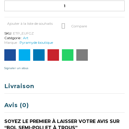
u
a
n
t
i
Ajouter à la liste de souhaits
t
Compare
é
SKU:
ETP_EUFGZ
d
Catégorie :
Art
e
Marque :
Pyramyde boutique
B
o
l
s
e
m
Signaler un abus
i
-
p
Livraison
o
l
i
e
Avis (0)
t
à
t
r
SOYEZ LE PREMIER À LAISSER VOTRE AVIS SUR
o
“BOL SEMI-POLI ET À TROUS”
u