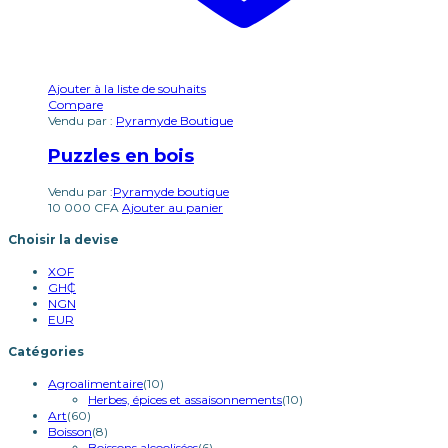
Ajouter à la liste de souhaits
Compare
Vendu par :
Pyramyde Boutique
Puzzles en bois
Vendu par :
Pyramyde boutique
10 000
CFA
Ajouter au panier
Choisir la devise
XOF
GH₵
NGN
EUR
Catégories
Agroalimentaire
(10)
Herbes, épices et assaisonnements
(10)
Art
(60)
Boisson
(8)
Boissons alcoolisées
(6)