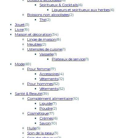
Spiritueux & Cocktails
(6)
Liqueurs et spiritueux aux herbes
(6)
Boissons non alcoolisées
(2)
Thé
(2)
Jouet
(3)
Livre
(19)
Maison et décoration
(34)
Linge de maison
(8)
Meubles
(2)
Ustensiles de cuisine
(1)
Vaisselle
(1)
Plateaux de service
(1)
Mode
(69)
Pour femme
(17)
Accessoires
(4)
Vêtements
(12)
Pour hommes
(52)
Vêtements
(52)
Santé & Beauté
(39)
Complément alimentaire
(10)
Liquide
(7)
Poudre
(2)
Cosmétique
(17)
Crèmes
(6)
Savon
(10)
Huile
(5)
Soin de la peau
(3)
Soin des cheveux
(2)