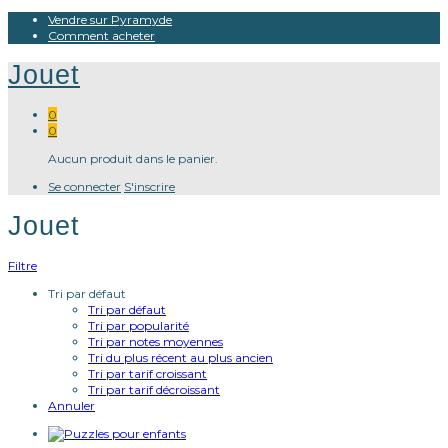
Vendre sur Pyramyde
Comment acheter
Jouet
0
0
Aucun produit dans le panier.
Se connecter
S'inscrire
Jouet
Filtre
Tri par défaut
Tri par défaut
Tri par popularité
Tri par notes moyennes
Tri du plus récent au plus ancien
Tri par tarif croissant
Tri par tarif décroissant
Annuler