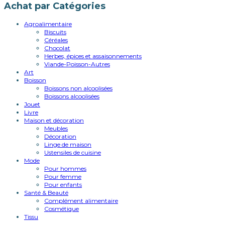
Achat par Catégories
Agroalimentaire
Biscuits
Céréales
Chocolat
Herbes, épices et assaisonnements
Viande-Poisson-Autres
Art
Boisson
Boissons non alcoolisées
Boissons alcoolisées
Jouet
Livre
Maison et décoration
Meubles
Décoration
Linge de maison
Ustensiles de cuisine
Mode
Pour hommes
Pour femme
Pour enfants
Santé & Beauté
Complément alimentaire
Cosmétique
Tissu