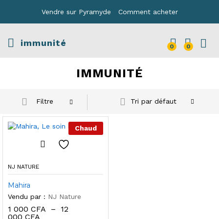
Vendre sur Pyramyde
Comment acheter
immunité
0
0
IMMUNITÉ
Filtre
Tri par défaut
Chaud
NJ NATURE
Mahira
Vendu par :
NJ Nature
1 000
CFA
–
12
Plage
000
CFA