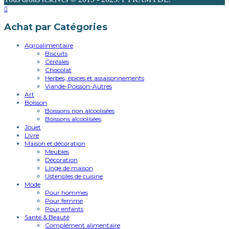
Achat par Catégories
Agroalimentaire
Biscuits
Céréales
Chocolat
Herbes, épices et assaisonnements
Viande-Poisson-Autres
Art
Boisson
Boissons non alcoolisées
Boissons alcoolisées
Jouet
Livre
Maison et décoration
Meubles
Décoration
Linge de maison
Ustensiles de cuisine
Mode
Pour hommes
Pour femme
Pour enfants
Santé & Beauté
Complément alimentaire