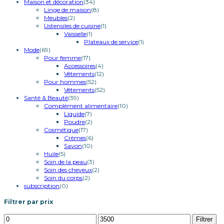
Maison et décoration
(34)
Linge de maison
(8)
Meubles
(2)
Ustensiles de cuisine
(1)
Vaisselle
(1)
Plateaux de service
(1)
Mode
(69)
Pour femme
(17)
Accessoires
(4)
Vêtements
(12)
Pour hommes
(52)
Vêtements
(52)
Santé & Beauté
(39)
Complément alimentaire
(10)
Liquide
(7)
Poudre
(2)
Cosmétique
(17)
Crèmes
(6)
Savon
(10)
Huile
(5)
Soin de la peau
(3)
Soin des cheveux
(2)
Soin du corps
(2)
subscription
(0)
Filtrer par prix
Prix
Prix
Filtrer