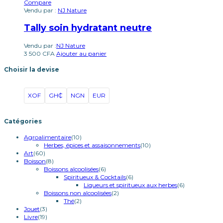
Compare
Vendu par :
NJ Nature
Tally soin hydratant neutre
Vendu par :
NJ Nature
3 500
CFA
Ajouter au panier
Choisir la devise
XOF
GH₵
NGN
EUR
Catégories
Agroalimentaire
(10)
Herbes, épices et assaisonnements
(10)
Art
(60)
Boisson
(8)
Boissons alcoolisées
(6)
Spiritueux & Cocktails
(6)
Liqueurs et spiritueux aux herbes
(6)
Boissons non alcoolisées
(2)
Thé
(2)
Jouet
(3)
Livre
(19)