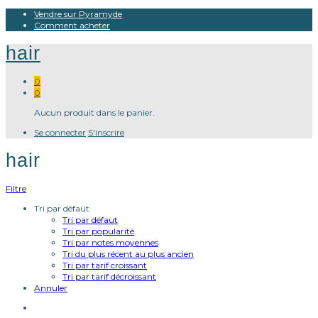
Vendre sur Pyramyde
Comment acheter
hair
0
0
Aucun produit dans le panier.
Se connecter
S'inscrire
hair
Filtre
Tri par défaut
Tri par défaut
Tri par popularité
Tri par notes moyennes
Tri du plus récent au plus ancien
Tri par tarif croissant
Tri par tarif décroissant
Annuler