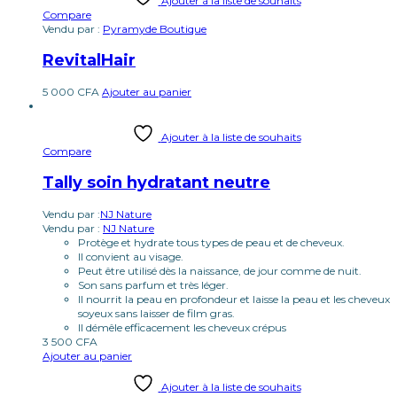
Ajouter à la liste de souhaits
Compare
Vendu par :
Pyramyde Boutique
RevitalHair
5 000
CFA
Ajouter au panier
Ajouter à la liste de souhaits
Compare
Tally soin hydratant neutre
Vendu par :
NJ Nature
Vendu par :
NJ Nature
Protège et hydrate tous types de peau et de cheveux.
Il convient au visage.
Peut être utilisé dès la naissance, de jour comme de nuit.
Son sans parfum et très léger.
Il nourrit la peau en profondeur et laisse la peau et les cheveux
soyeux sans laisser de film gras.
Il démêle efficacement les cheveux crépus
3 500
CFA
Ajouter au panier
Ajouter à la liste de souhaits