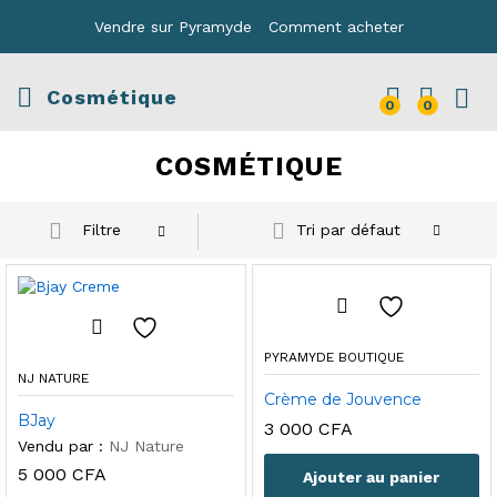
Vendre sur Pyramyde
Comment acheter
Cosmétique
0
0
COSMÉTIQUE
Filtre
Tri par défaut
PYRAMYDE BOUTIQUE
NJ NATURE
Crème de Jouvence
BJay
3 000
CFA
Vendu par :
NJ Nature
5 000
CFA
Ajouter au panier