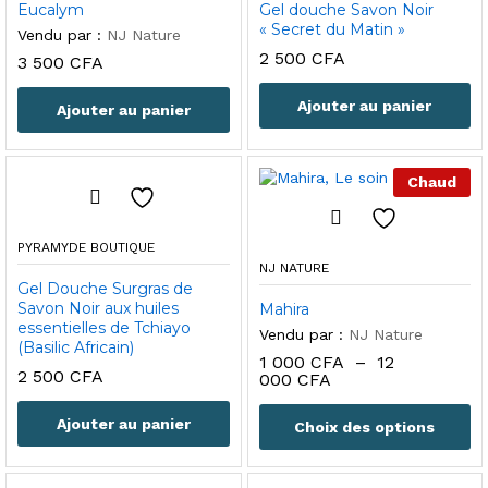
Eucalym
Gel douche Savon Noir
« Secret du Matin »
Vendu par :
NJ Nature
2 500
CFA
3 500
CFA
Ajouter au panier
Ajouter au panier
Chaud
PYRAMYDE BOUTIQUE
NJ NATURE
Gel Douche Surgras de
Savon Noir aux huiles
Mahira
essentielles de Tchiayo
Vendu par :
NJ Nature
(Basilic Africain)
1 000
CFA
–
12
2 500
CFA
Plage
000
CFA
de
prix :
Ajouter au panier
Choix des options
1
000 CFA
à
12